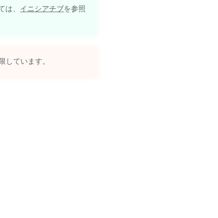
ては、
イニシアチブ
を参照
制限しています。