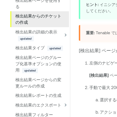
検出結果ページを使用す
ヒント:
イニシア
る
してください。
検出結果からのチケット
の作成
検出結果の詳細の表示
重要:
Tenable
で
検出結果タイプ
[検出結果] ペ
検出結果ページのグルー
左側のナビゲ
プ化基準オプションの使
用
[検出結果]
ペ
検出結果ページからの変
更ルールの作成
手動で最大 2
検出結果レポートの生成
選択する
検出結果のエクスポート
アクショ
検出結果フィルター