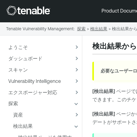
Product Docum
Tenable Vulnerability Management
:
探索
>
検出結果
>
検出結果か
検出結果か
ようこそ
ダッシュボード
スキャン
必要なユーザーロ
Vulnerability Intelligence
[検出結果]
ページで
エクスポージャー対応
できます。このチケ
探索
[検出結果]
ページか
資産
デートがサポートさ
検出結果