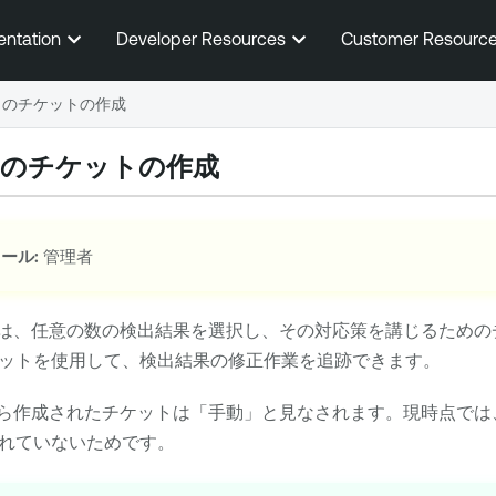
メインコンテンツに移動する
entation
Developer Resources
Customer Resourc
らのチケットの作成
らのチケットの作成
ール:
管理者
は、任意の数の検出結果を選択し、その対応策を講じるための
ットを使用して、検出結果の修正作業を追跡できます。
ら作成されたチケットは「手動」と見なされます。現時点では
れていないためです。