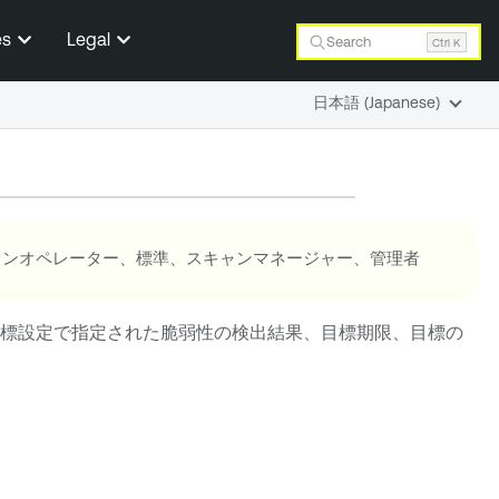
es
Legal
Search
Ctrl K
日本語 (Japanese)
ンオペレーター、標準、スキャンマネージャー、管理者
標設定で指定された脆弱性の検出結果、目標期限、目標の