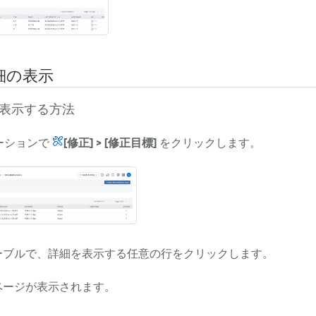
細の表示
表示する方法
ーションで
[修正] > [修正目標]
をクリックします。
ブルで、詳細を表示する任意の行をクリックします。
ージが表示されます。