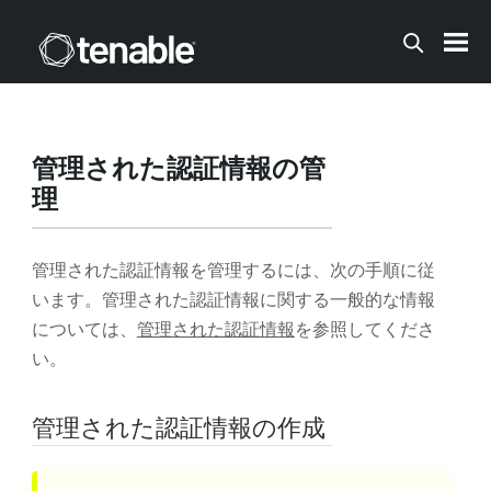
メインコンテンツに移動する
管理された認証情報の管
理
管理された認証情報を管理するには、次の手順に従
います。管理された認証情報に関する一般的な情報
については、
管理された認証情報
を参照してくださ
い。
管理された認証情報の作成