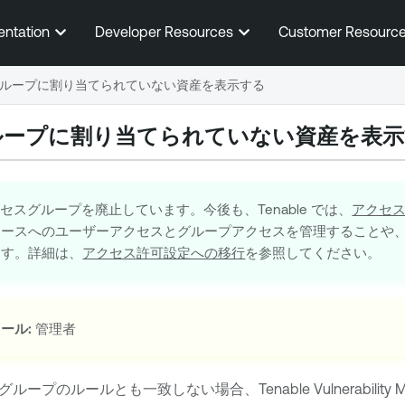
メインコンテンツに移動する
entation
Developer Resources
Customer Resourc
ループに割り当てられていない資産を表示する
ループに割り当てられていない資産を表示
セスグループを廃止しています。今後も、
Tenable
では、
アクセ
ソースへのユーザーアクセスとグループアクセスを管理することや
ます。詳細は、
アクセス許可設定への移行
を参照してください。
ール:
管理者
グループの
ルール
とも一致しない場合、
Tenable Vulnerabilit