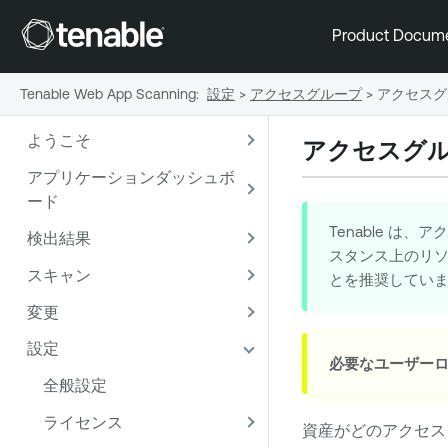
Product Docum
Tenable Web App Scanning
:
設定
>
アクセスグループ
>
アクセスグ
ようこそ
アクセスグ
アプリケーションダッシュボ
ード
Tenable
は、アク
検出結果
スタンス上のリ
スキャン
とを推奨してい
変更
設定
必要なユーザーロ
全般設定
ライセンス
資産がどのアクセス