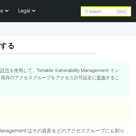
es
Legal
Search
Ctrl K
する
ス許可
を使用して、
Tenable Vulnerability Management
イン
、既存のアクセスグループをアクセス許可設定に
変換
するこ
y Management
はその資産をどのアクセスグループにも割り