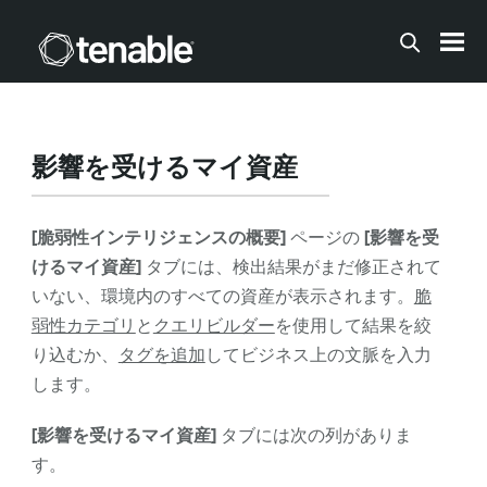
メインコンテンツに移動する
影響を受けるマイ資産
[脆弱性インテリジェンスの概要]
ページの
[影響を受
けるマイ資産]
タブには、検出結果がまだ修正されて
いない、環境内のすべての資産が表示されます。
脆
弱性カテゴリ
と
クエリビルダー
を使用して結果を絞
り込むか、
タグを追加
してビジネス上の文脈を入力
します。
[影響を受けるマイ資産]
タブには次の列がありま
す。