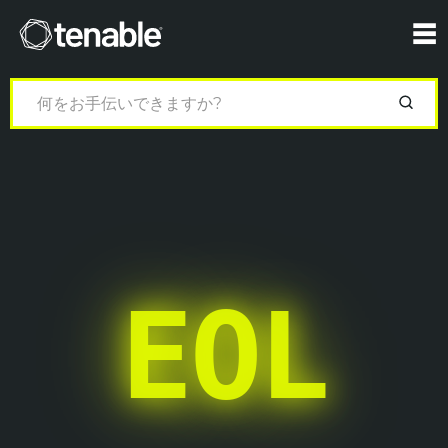
Tenable
☰
EOL