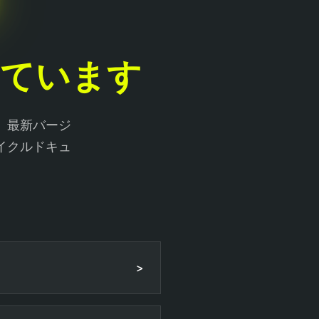
れています
。最新バージ
イクルドキュ
>