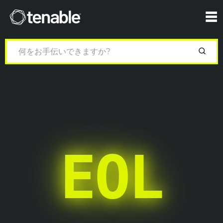
Tenable
☰
EOL