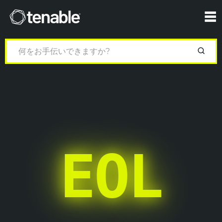
Tenable
☰
EOL