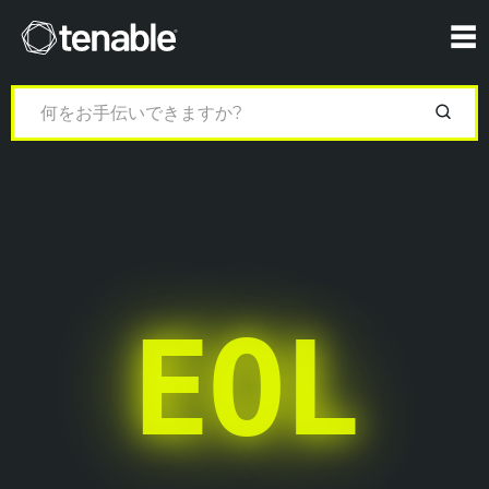
Tenable
☰
EOL