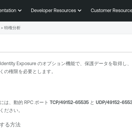
メインコンテンツに移動する
entation
Developer Resources
Customer Resourc
>
特権分析
Identity Exposure
のオプション機能で、保護データを取得し、
くの権限を必要とします。
は、動的 RPC ポート
TCP/49152-65535
と
UDP/49152-655
ください。
する方法