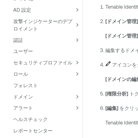
Tenable Identi
AD 設定
攻撃インジケーターのデプ
[ドメイン管理]
ロイメント
[ドメイン管理]
認証
編集するドメ
ユーザー
セキュリティプロファイル
アイコンを
ロール
[ドメインの編
フォレスト
[権限分析]
ト
ドメイン
アラート
[編集]
をクリ
ヘルスチェック
Tenable Identi
レポートセンター