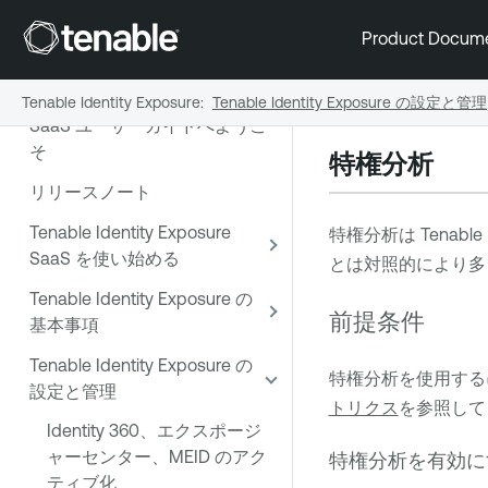
Product Docum
Tenable Identity Exposure
Tenable Identity Exposure
:
Tenable Identity Exposure の設定と管理
SaaS ユーザーガイドへようこ
そ
特権分析
リリースノート
Tenable Identity Exposure
特権分析は
Tenable 
SaaS を使い始める
とは対照的により多
Tenable Identity Exposure の
前提条件
基本事項
Tenable Identity Exposure の
特権分析を使用するに
設定と管理
トリクス
を参照して
Identity 360、エクスポージ
ャーセンター、MEID のアク
特権分析を有効に
ティブ化