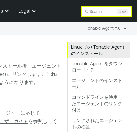
es
Legal
Search
Ctrl K
Tenable Agent 11.0
Linux での Tenable Agent
のインストール
Tenable Agent をダウン
ンストール後、エージェント
ロードする
er
) にリンクします。これに
エージェントのインスト
ようになります。
ール
コマンドラインを使用し
たエージェントのリンク
付け
ネージャーに応じて、
リンクされたエージェン
ーザーガイド
を参照してく
トの検証