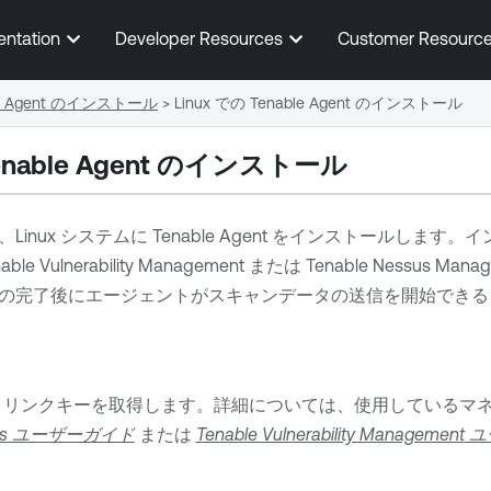
メインコンテンツに移動する
entation
Developer Resources
Customer Resourc
le Agent のインストール
>
Linux での Tenable Agent のインストール
nable Agent
のインストール
Linux システムに
Tenable Agent
をインストールします。イ
able Vulnerability Management
または
Tenable Nessus Manag
の完了後にエージェントがスキャンデータの送信を開始できる
リンクキーを取得します。詳細については、使用しているマ
s
ユーザーガイド
または
Tenable Vulnerability Management
ユ