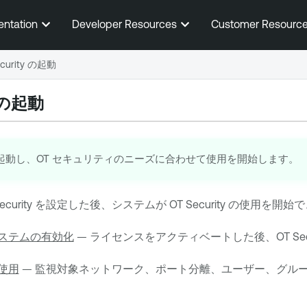
メインコンテンツに移動する
entation
Developer Resources
Customer Resourc
ecurity の起動
の起動
を起動し、OT セキュリティのニーズに合わせて使用を開始します。
ecurity
を設定した後、システムが
OT Security
の使用を開始で
ty システムの有効化
— ライセンスをアクティベートした後、
OT Sec
使用
— 監視対象ネットワーク、ポート分離、ユーザー、グル