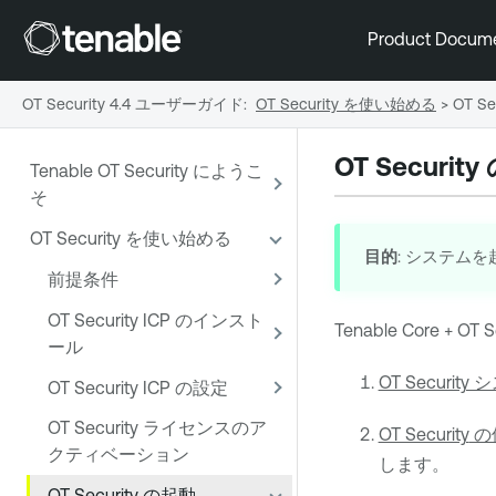
Product Docum
OT Security 4.4 ユーザーガイド
:
OT Security を使い始める
>
OT S
OT Security
Tenable OT Security にようこ
そ
OT Security を使い始める
目的
: システム
前提条件
OT Security ICP のインスト
Tenable Core
+
OT S
ール
OT Securi
OT Security ICP の設定
OT Security ライセンスのア
OT Security
の
クティベーション
します。
OT Security の起動