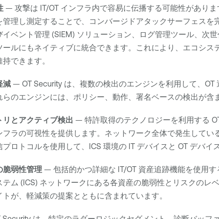
性
— 攻撃は IT/OT インフラ内で容易に伝播する可能性がありま
を管理し測定することで、コンバージドアタックサーフェスを
イベント管理 (SIEM) ソリューション、ログ管理ツール、次
ツールにもネイティブに統合できます。これにより、エコシス
維持できます。
軽減
—
OT Security
は、複数の検出のエンジンを利用して、OT
れらのエンジンには、ポリシー、動作、署名ベースの検出が含
トリとアクティブ検出
— 特許取得のテクノロジーを利用する
OT
ンフラの可視性を提供します。ネットワーク全体で発生してい
プロトコルを使用して、ICS 環境の IT デバイスと OT デ
の脆弱性管理
— 包括的かつ詳細な IT/OT 資産追跡機能を使用
テム (ICS) ネットワークにある各資産の脆弱性とリスクの
イトが、軽減策の提案とともに含まれています。
 Security
は、特定のラダーロジックセグメント、診断バッフ