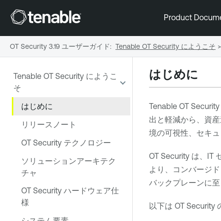
Product Docum
OT Security 3.19 ユーザーガイド
:
Tenable OT Security にようこそ
>
はじめに
Tenable OT Security にようこ
そ
はじめに
Tenable OT Security
出と軽減から、資産
リリースノート
境の可視性、セキュ
OT Security テクノロジー
OT Security
は、IT
ソリューションアーキテク
より、コンバージド I
チャ
バックプレーンに至
OT Security ハードウェア仕
様
以下は
OT Security
システム要素