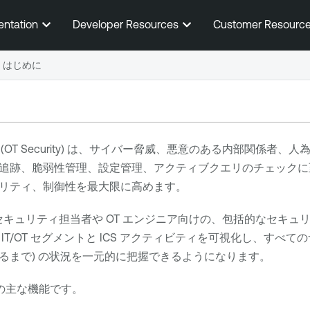
メインコンテンツに移動する
entation
Developer Resources
Customer Resourc
はじめに
(
OT Security
) は、サイバー脅威、悪意のある内部関係者、人
追跡、脆弱性管理、設定管理、アクティブクエリのチェックに
リティ、制御性を最大限に高めます。
 セキュリティ担当者や OT エンジニア向けの、包括的なセキ
T/OT セグメントと ICS アクティビティを可視化し、すべてのサイ
るまで) の状況を一元的に把握できるようになります。
の主な機能です。