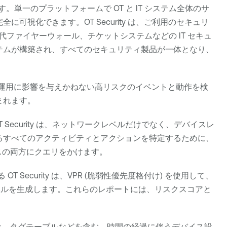
す。単一のプラットフォームで OT と IT システム全体のサ
完全に可視化できます。
OT Security
は、ご利用のセキュリ
世代ファイヤーウォール、チケットシステムなどの IT セキュ
テムが構築され、すべてのセキュリティ製品が一体となり、
 運用に影響を与えかねない高リスクのイベントと動作を検
まれます。
 Security
は、ネットワークレベルだけでなく、デバイスレ
るすべてのアクティビティとアクションを特定するために、
バイスの両方にクエリをかけます。
する
OT Security
は、
VPR
(
脆弱性優先度格付け
) を使用して、
レベルを生成します。これらのレポートには、リスクスコアと
ァ、タグテーブルなどを含む、時間の経過に伴うデバイス設