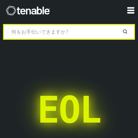
Tenable
☰
EOL