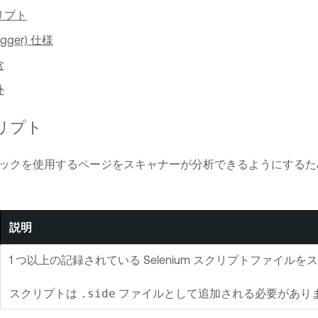
リプト
agger) 仕様
含
外
リプト
ックを使用するページをスキャナーが分析できるようにするためにス
説明
1 つ以上の記録されている Selenium スクリプトファ
スクリプトは
.side
ファイルとして追加される必要があり