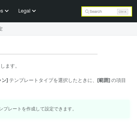
es
Legal
Search
Ctrl K
定
定します。
ャン]
テンプレートタイプを選択したときに、
[範囲]
の項目
ンプレートを作成して設定できます。