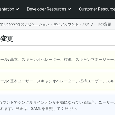
メインコンテンツに移動する
entation
Developer Resources
Customer Resourc
 App Scanning のナビゲーション
>
マイアカウント
>
パスワードの変更
の変更
ール:
基本、スキャンオペレーター、標準、スキャンマネージャー
ール:
基本ユーザー、スキャンオペレーター、標準ユーザー、スキ
カウントでシングルサインオンが有効になっている場合、ユーザーパ
れます。詳細は、SAMLを参照してください。