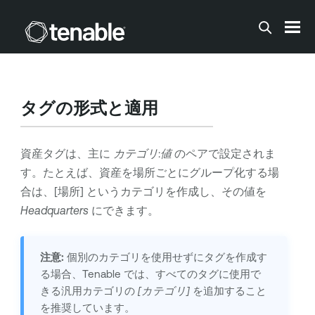
メインコンテンツに移動する
タグの形式と適用
資産タグは、主に
カテゴリ
:
値
のペアで設定されま
す。たとえば、資産を場所ごとにグループ化する場
合は、[場所] というカテゴリを作成し、その値を
Headquarters
にできます。
注意:
個別のカテゴリを使用せずにタグを作成す
る場合、Tenable では、すべてのタグに使用で
きる汎用カテゴリの
[カテゴリ]
を追加すること
を推奨しています。