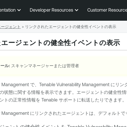
メインコンテンツに移動する
entation
Developer Resources
Customer Resourc
エージェント
>
リンクされたエージェントの健全性イベントの表示
たエージェントの健全性イベントの表示
ール:
スキャンマネージャーまたは管理者
ity Management
で、
Tenable Vulnerability Management
にリン
の状態に関する情報を表示できます。エージェントの健全性情
ントの正常性情報を
Tenable
サポートに転送したりできます。
ity Management
にリンクされたエージェントは、デフォルトで 
ジェントの健全性イベントを
Tenable Vulnerability Ma