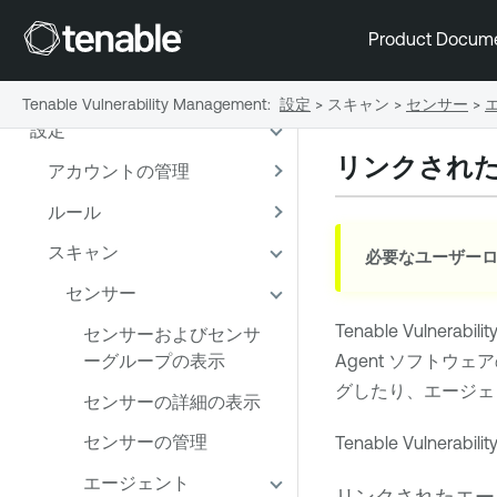
エクスポート
Product Docum
修正
変更
Tenable Vulnerability Management
:
設定
>
スキャン
>
センサー
>
設定
リンクされ
アカウントの管理
ルール
スキャン
必要なユーザーロ
センサー
Tenable Vulnerabil
センサーおよびセンサ
ーグループの表示
Agent
ソフトウェア
グしたり、エージェ
センサーの詳細の表示
センサーの管理
Tenable Vulnerabil
エージェント
リンクされたエー