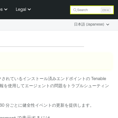
es
Legal
Search
Ctrl K
日本語 (Japanese)
クされているインストール済みエンドポイントの
Tenable
報を使用してエージェントの問題をトラブルシューティン
60 分ごとに健全性イベントの更新を提供します。
nagement
で表示するには