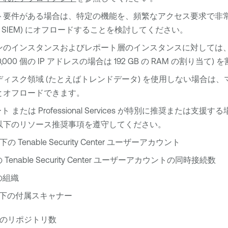
ト要件がある場合は、特定の機能を、頻繁なアクセス要求で非
ば SIEM) にオフロードすることを検討してください。
インスタンスおよびレポート層のインスタンスに対しては、100,00
,000 個の IP アドレスの場合は 192 GB の RAM の割り当て
ディスク領域 (たとえばトレンドデータ) を使用しない場合は
とオフロードできます。
ート
または Professional Services が特別に推奨または支
以下のリソース推奨事項を遵守してください。
以下の
Tenable Security Center
ユーザーアカウント
の
Tenable Security Center
ユーザーアカウントの同時接続数
の組織
個以下の付属スキャナー
以下のリポジトリ数