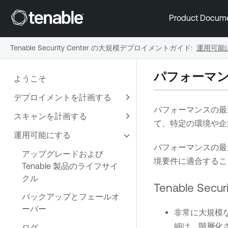
Product Docum
Tenable Security Center の大規模デプロイメントガイド
:
運用可能
パフォーマ
ようこそ
デプロイメントを計画する
パフォーマンスの最
スキャンを計画する
て、特定の環境や企
運用可能にする
パフォーマンスの最
アップグレードおよび
境要件に適合するこ
Tenable 製品のライフサイ
クル
Tenable Securi
バックアップとフェールオ
ーバー
非常に大規模
細は、
階層化
ログ