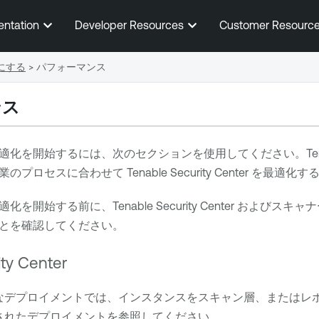
メインコンテンツに移動する
entation
Developer Resources
Customer Resourc
にする
>
パフォーマンス
ンス
適化を開始するには、次のセクションを使用してください。
Te
業のプロセスに合わせて
Tenable Security Center
を最適化する
適化を開始する前に、
Tenable Security Center
およびスキャナ
とを確認してください。
ty Center
なデプロイメントでは、インスタンスをスキャン層、またはレ
されたデプロイメント
を参照してください。