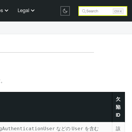
es
Legal
Search
Ctrl K
す。
欠
陥
ID
gAuthenticationUser
などの
User
を含む
該