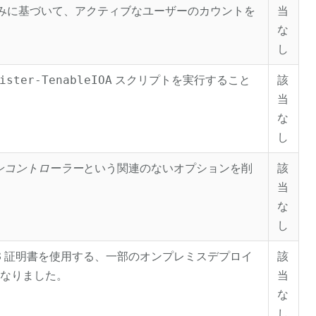
のみに基づいて、アクティブなユーザーのカウントを
当
な
し
ister-TenableIOA
スクリプトを実行すること
該
当
な
し
ンコントローラー
という関連のないオプションを削
該
当
な
し
HTTPS 証明書を使用する、一部のオンプレミスデプロイ
該
になりました。
当
な
し