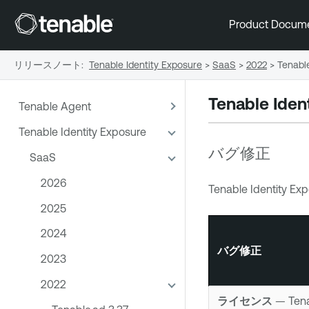
Product Docum
リリースノート
:
Tenable Identity Exposure
>
SaaS
>
2022
>
Tenabl
Tenable Iden
Tenable Agent
Tenable Identity Exposure
バグ修正
SaaS
2026
Tenable Identity Ex
2025
2024
バグ修正
2023
2022
ライセンス
—
Tena