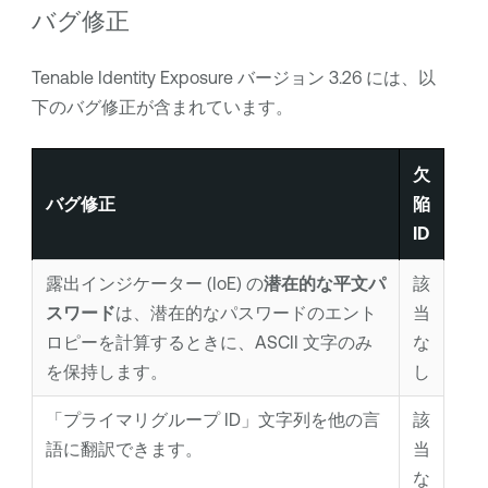
バグ修正
Tenable Identity Exposure
バージョン 3.26 には、以
下のバグ修正が含まれています。
欠
バグ修正
陥
ID
露出インジケーター (IoE) の
潜在的な平文パ
該
スワード
は、潜在的なパスワードのエント
当
ロピーを計算するときに、ASCII 文字のみ
な
を保持します。
し
「プライマリグループ ID」文字列を他の言
該
語に翻訳できます。
当
な