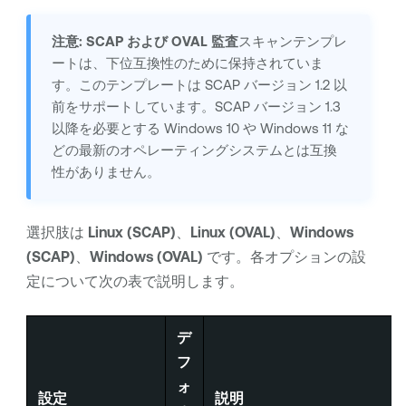
注意:
SCAP および OVAL 監査
スキャンテンプレ
ートは、下位互換性のために保持されていま
す。このテンプレートは SCAP バージョン 1.2 以
前をサポートしています。SCAP バージョン 1.3
以降を必要とする Windows 10 や Windows 11 な
どの最新のオペレーティングシステムとは互換
性がありません。
選択肢は
Linux (SCAP)
、
Linux (OVAL)
、
Windows
(SCAP)
、
Windows (OVAL)
です。各オプションの設
定について次の表で説明します。
デ
フ
ォ
設定
説明