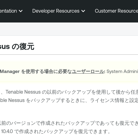
メインコンテンツに移動する
entation
Developer Resources
Customer Resourc
sus
の復元
 Manager
を使用する場合に必要な
ユーザーロール
:
System Admi
し、
Tenable Nessus
の以前のバックアップを使用して後から任意
ble Nessus
をバックアップするときに、
ライセンス情報と
設
以前のバージョンで作成されたバックアップであっても復元で
10.4.0 で作成されたバックアップを復元できます。