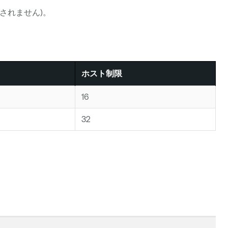
されません)。
ホスト制限
16
32