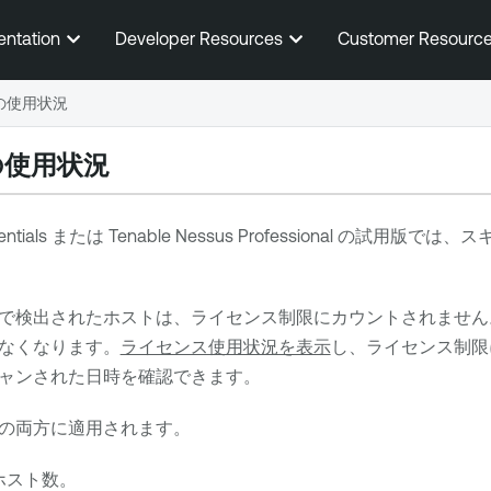
メインコンテンツに移動する
entation
Developer Resources
Customer Resourc
の使用状況
の使用状況
ntials
または
Tenable Nessus Professional
の試用版では、ス
で検出されたホストは、ライセンス制限にカウントされません。
なくなります。
ライセンス使用状況を表示
し、ライセンス制限
ャンされた日時を確認できます。
の両方に適用されます。
ホスト数。