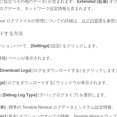
に役立つその他のデータ) が含まれます。
Extended (拡張)
オプ
ログデータ、ネットワーク設定情報も含まれます。
sus
ログファイルの管理についての詳細は、
ログの管理
を参照
ドする方法
ーションバーで、
[Settings]
(設定) をクリックします。
情報) ページが表示されます。
[Download Logs]
(ログをダウンロードする) をクリックします
gs]
(ログをダウンロードする) ウィンドウが表示されます。
の
[Debug Log Type]
(デバッグログタイプ) を選択します。
基本)
: 標準の
Tenable Nessus
ログデータとシステム設定情報。
sic]
(基本) オプションのすべての情報、
Tenable Nessus
ウェブ