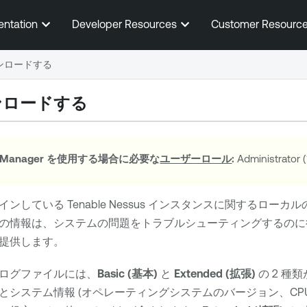
メインコンテンツに移動する
entation
Developer Resources
Customer Resourc
ンロードする
ンロードする
 Manager
を使用する場合に必要な
ユーザーロール
:
Administrato
インしている
Tenable Nessus
インスタンスに関するローカル
の情報は、システムの問題をトラブルシューティングするのに
提供します。
ログファイルには、
Basic (基本)
と
Extended (拡張)
の 2 種
とシステム情報 (オペレーティングシステムのバージョン、CP