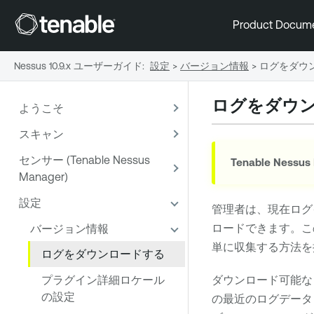
Product Docum
Nessus 10.9.x ユーザーガイド
:
設定
>
バージョン情報
>
ログをダウ
ログをダウ
ようこそ
スキャン
センサー (Tenable Nessus
Tenable Nessus
Manager)
設定
管理者は、現在ログ
ロードできます。こ
バージョン情報
単に収集する方法を
ログをダウンロードする
プラグイン詳細ロケール
ダウンロード可能な
の設定
の最近のログデータ