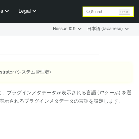
es
Legal
Search
Ctrl K
Nessus 10.9
日本語 (Japanese)
nistrator (システム管理者)
て、プラグインメタデータが表示される言語 (
ロケール
) を選
表示されるプラグインメタデータの言語を設定します。