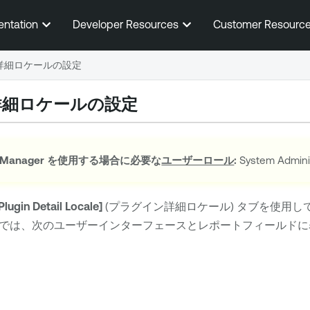
メインコンテンツに移動する
entation
Developer Resources
Customer Resourc
詳細ロケールの設定
詳細ロケールの設定
 Manager
を使用する場合に必要な
ユーザーロール
:
System Admi
Plugin Detail Locale]
(プラグイン詳細ロケール) タブを使用し
では、次のユーザーインターフェースとレポートフィールドに