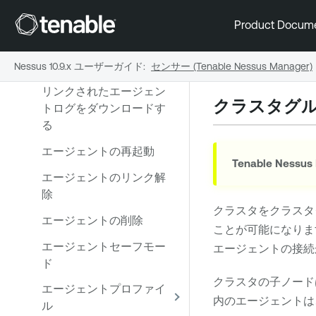
エージェントのフィルタ
リング
Product Docum
エージェントのエクスポ
ート
Nessus 10.9.x ユーザーガイド
:
センサー (Tenable Nessus Manager)
リンクされたエージェン
クラスタグ
トログをダウンロードす
る
エージェントの再起動
Tenable Nessus
エージェントのリンク解
除
クラスタをクラスタ
エージェントの削除
ことが可能になりま
エージェントセーフモー
エージェントの接続
ド
クラスタの子ノード
エージェントプロファイ
内のエージェントは
ル