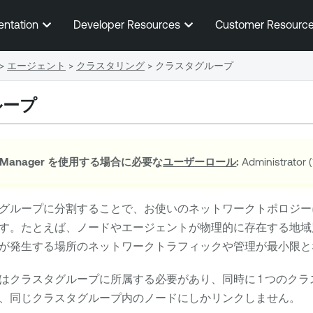
メインコンテンツに移動する
entation
Developer Resources
Customer Resourc
>
エージェント
>
クラスタリング
>
クラスタグループ
ループ
 Manager
を使用する場合に必要な
ユーザーロール
:
Administrato
グループに分割することで、お使いのネットワークトポロジー
す。たとえば、ノードやエージェントが物理的に存在する地域
が発生する場所のネットワークトラフィックや管理が最小限と
はクラスタグループに所属する必要があり、同時に 1 つのク
、同じクラスタグループ内のノードにしかリンクしません。