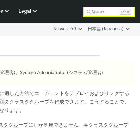
es
Legal
Search
Ctrl K
Nessus 10.9
日本語 (Japanese)
r (管理者)、System Administrator (システム管理者)
に適した方法でエージェントをデプロイおよびリンクする
別のクラスタグループを作成できます。こうすることで、
なります。
ラスタグループにしか所属できません。各クラスタグループ