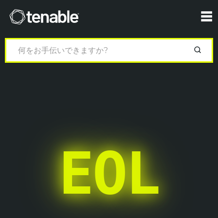
Tenable
☰
EOL