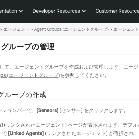
メインコンテンツに移動する
entation
Developer Resources
Customer Resourc
>
エージェント
>
Agent Groups (エージェントグループ)
>
エージェン
トグループの管理
して、エージェントグループを作成および管理します。エージ
roups (エージェントグループ)
を参照してください。
グループの作成
ーションバーで、
[Sensors]
(センサー) をクリックします。
s]
(リンクされたエージェント) ページが表示されます。デフ
ーで
[Linked Agents]
(リンクされたエージェント) が選択され、