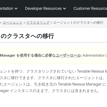
メインコンテンツに移動する
entation
Developer Resources
Customer Resourc
>
エージェント
>
クラスタリング
>
エージェントのクラスタへの移行
トのクラスタへの移行
 Manager
を使用する場合に必要な
ユーザーロール
:
Administrato
ェントを持つ、クラスタリングされていない
Tenable Nessus 
スタに移行できます。クラスタに移行されたエージェントは
たエージェントは、引き続き元の
Tenable Nessus Manager
に
nager
インスタンスのままで、クラスタには含まれません。