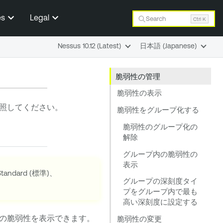
es
Legal
Search
Ctrl K
Nessus 10.12 (Latest)
日本語 (Japanese)
脆弱性の管理
脆弱性の表示
照してください。
脆弱性をグループ化する
脆弱性のグループ化の
解除
グループ内の脆弱性の
表示
tandard (標準)、
グループの深刻度タイ
プをグループ内で最も
高い深刻度に設定する
の脆弱性を表示できます。
脆弱性の変更