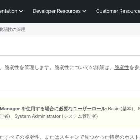
メインコンテンツに移動する
entation
Developer Resources
Customer Resourc
脆弱性の管理
、脆弱性を管理します。脆弱性についての詳細は、
脆弱性
を参
 Manager
を使用する場合に必要な
ユーザーロール
:
Basic (基本)、S
 (管理者)、System Administrator (システム管理者)
たすべての脆弱性、またはスキャンで見つかった特定のホスト