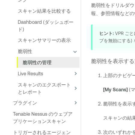
脆弱性をドリルダウ
スキャン結果を比較する
報、参照情報などの
Dashboard (ダッシュボー
ド)
ヒント:
VPR 
スキャンサマリーの表示
プを無効にする)
脆弱性
脆弱性を表示する
脆弱性の管理
Live Results
上部のナビゲ
スキャンのエクスポート
[My Scans]
(
とレポート
プラグイン
脆弱性を表示
Tenable Nessus のウェブア
スキャンの結
プリケーションスキャン
次のいずれか
トリガーされるエージェン