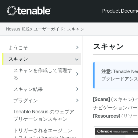
Product Docum
Nessus 10.12.x ユーザーガイド
:
スキャン
スキャン
ようこそ
スキャン
スキャンを作成して管理す
注意:
Tenable Ne
る
プグレードアシ
スキャン結果
[Scans]
(スキャン)
プラグイン
ナビゲーションバ
Tenable Nessus のウェブア
[Resources]
(リソー
プリケーションスキャン
トリガーされるエージェン
トスキャン (Tenable Nessus