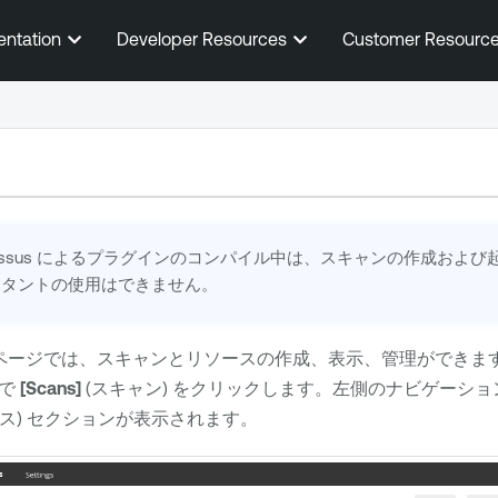
メインコンテンツに移動する
entation
Developer Resources
Customer Resourc
ssus
によるプラグインのコンパイル中は、スキャンの作成および
スタントの使用はできません。
 ページでは、スキャンとリソースの作成、表示、管理ができま
ーで
[Scans]
(スキャン) をクリックします。左側のナビゲーシ
ス) セクションが表示されます。