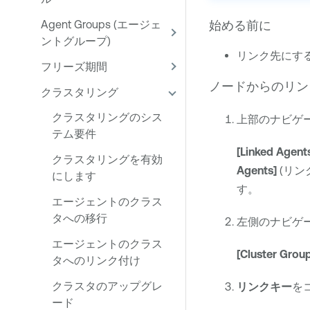
始める前に
Agent Groups (エージェ
ントグループ)
リンク先にす
フリーズ期間
ノードからのリン
クラスタリング
クラスタリングのシス
上部のナビゲ
テム要件
[Linked Agent
クラスタリングを有効
Agents]
(リン
にします
す。
エージェントのクラス
タへの移行
左側のナビゲ
エージェントのクラス
[Cluster Grou
タへのリンク付け
クラスタのアップグレ
リンクキー
を
ード