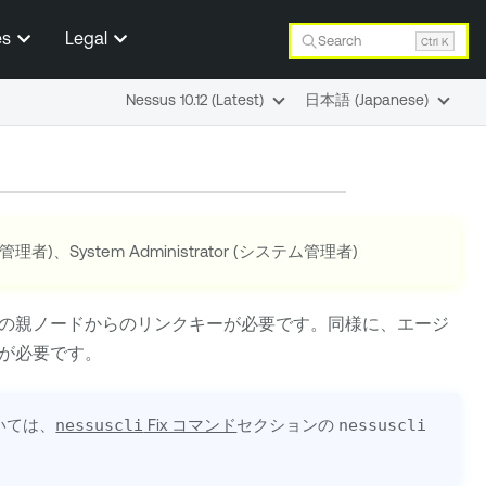
es
Legal
Search
Ctrl K
Nessus 10.12 (Latest)
日本語 (Japanese)
r (管理者)、System Administrator (システム管理者)
の親ノードからのリンクキーが必要です。同様に、エージ
が必要です。
いては、
nessuscli
Fix コマンド
セクションの
nessuscli