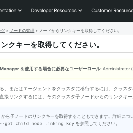
メインコンテンツに移動する
entation
Developer Resources
Customer Resourc
ング
>
ノードの管理
>
ノードからリンクキーを取得してください。
リンクキーを取得してください。
 Manager
を使用する場合に必要な
ユーザーロール
:
Administrato
る、またはエージェントをクラスタに移行するには、クラスタ
直接リンクするには、そのクラスタ子ノードからのリンクキー
i
から子ノードのリンクキーを取得することもできます。詳細につ
--get child_node_linking_key
を参照してください。