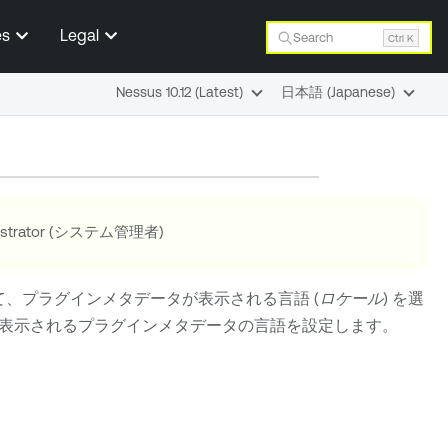
es
Legal
Search
Ctrl K
Nessus 10.12 (Latest)
日本語 (Japanese)
nistrator (システム管理者)
て、プラグインメタデータが表示される言語 (
ロケール
) を選
表示されるプラグインメタデータの言語を設定します。