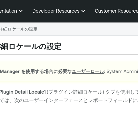
メインコンテンツに移動する
entation
Developer Resources
Customer Resourc
詳細ロケールの設定
詳細ロケールの設定
 Manager
を使用する場合に必要な
ユーザーロール
:
System Admi
Plugin Detail Locale]
(プラグイン詳細ロケール) タブを使用し
では、次のユーザーインターフェースとレポートフィールドに