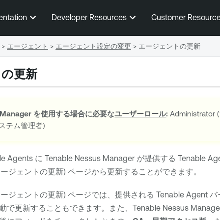
メインコンテンツに移動する
entation
Developer Resources
Customer Resourc
>
エージェント
>
エージェント設定の変更
>
エージェントの更新
トの更新
 Manager
を使用する場合に必要な
ユーザーロール
:
Administrato
r (システム管理者)
le Agents
に
Tenable Nessus Manager
が提供する
Tenable Ag
エージェントの更新) ページから更新することができます。
エージェントの更新) ページでは、提供される
Tenable Agent
バ
動で更新することもできます。また、
Tenable Nessus Manage