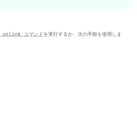
nt unlink コマンド
を実行するか、次の手順を使用しま