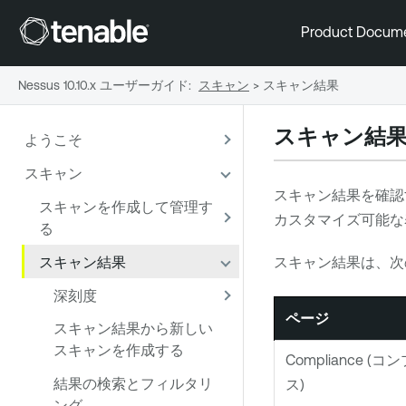
Product Docum
Nessus 10.10.x ユーザーガイド
:
スキャン
>
スキャン結果
スキャン結
ようこそ
スキャン
スキャン結果を確認
スキャンを作成して管理す
カスタマイズ可能な
る
スキャン結果
スキャン結果は、次
深刻度
ページ
スキャン結果から新しい
スキャンを作成する
Compliance (
結果の検索とフィルタリ
ス)
ング