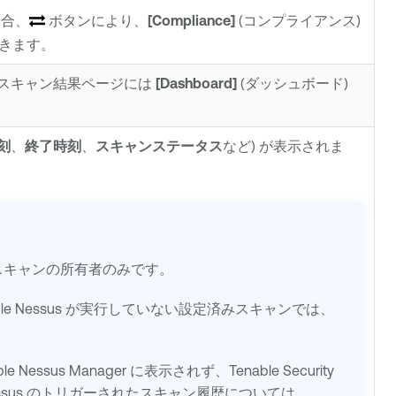
場合、
ボタンにより、
[Compliance]
(コンプライアンス)
できます。
スキャン結果ページには
[Dashboard]
(ダッシュボード)
刻
、
終了時刻
、
スキャンステータス
など) が表示されま
スキャンの所有者のみです。
le Nessus
が実行していない設定済みスキャンでは、
ble Nessus Manager
に表示されず、
Tenable Security
ssus
の
トリガーされたスキャン
履歴については、