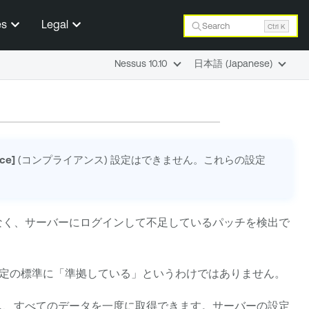
es
Legal
Search
Ctrl K
Nessus 10.10
日本語 (Japanese)
ce]
(コンプライアンス) 設定はできません。これらの設定
なく、サーバーにログインして不足しているパッチを検出で
定の標準に「準拠している」というわけではありません。
し、すべてのデータを一度に取得できます。サーバーの設定