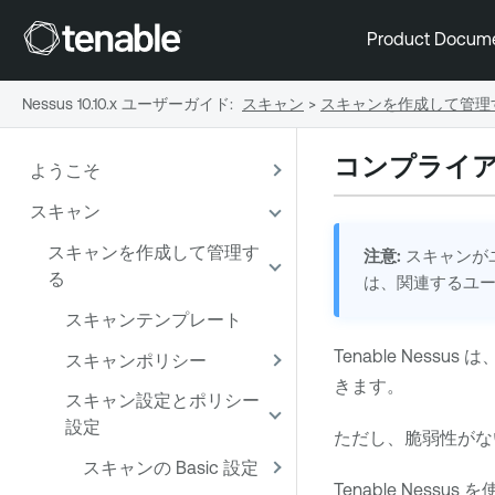
Product Docum
Nessus 10.10.x ユーザーガイド
:
スキャン
>
スキャンを作成して管理
コンプライ
ようこそ
スキャン
スキャンを作成して管理す
注意:
スキャンが
る
は、関連するユ
スキャンテンプレート
Tenable Nessus
は、
スキャンポリシー
きます。
スキャン設定とポリシー
設定
ただし、脆弱性がな
スキャンの Basic 設定
Tenable Nessus
を使