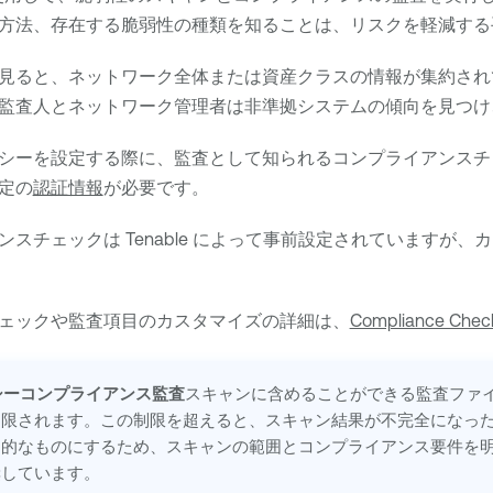
方法、存在する脆弱性の種類を知ることは、リスクを軽減する
見ると、ネットワーク全体または資産クラスの情報が集約され
監査人とネットワーク管理者は非準拠システムの傾向を見つけ
シーを設定する際に、監査として知られるコンプライアンスチェ
定の
認証情報
が必要です。
ンスチェックは
Tenable
によって事前設定されていますが、カ
ェックや監査項目のカスタマイズの詳細は、
Compliance Chec
シーコンプライアンス監査
スキャンに含めることができる監査ファ
制限されます。この制限を超えると、スキャン結果が不完全になっ
定的なものにするため、スキャンの範囲とコンプライアンス要件を
奨しています。