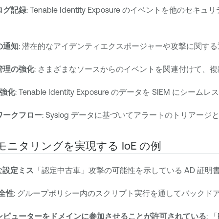
ログ記録
: Tenable Identity Exposure のイベン
の通知
: 潜在的なアイデンティエクスポージャーや攻撃に関す
管理の強化
: さまざまなソースからのイベントを関連付けて、
の強化
: Tenable Identity Exposure のデータを SI
ワークフロー
: Syslog データに基づいてアラートのトリア
ニタリングを実現する IoE の例
険な設定ミス
「認定中古車」攻撃の可能性を示している AD 証
健全性
: グループポリシー内のスクリプト実行を通してバックド
ンピューターをドメインに参加させることが許可されている
: