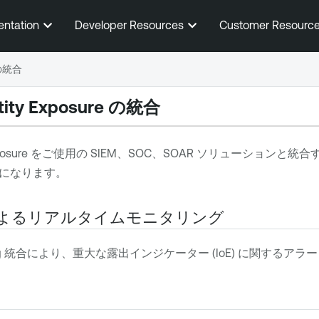
メインコンテンツに移動する
entation
Developer Resources
Customer Resourc
e の統合
ntity Exposure の統合
posure
をご使用の SIEM、SOC、SOAR ソリューションと
になります。
統合によるリアルタイムモニタリング
log 統合により、重大な露出インジケーター (IoE) に関する