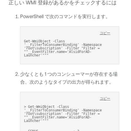
正しい WMI 登録があるかをチェックするには
PowerShell で次のコマンドを実行します。
コピー
Get-WmiObject -Class 
'__FilterToConsumerBinding' -Namespace 
'root\subscription' -Filter "Filter = 
""__EventFilter.name='AlsidForAD-
Launcher'"""
少なくとも 1 つのコンシューマーが存在する場
合、次のようなタイプの出力が得られます。
コピー
> Get-WmiObject -Class 
'__FilterToConsumerBinding' -Namespace 
'root\subscription' -Filter "Filter = 
""__EventFilter.name='AlsidForAD-
Launcher'"""