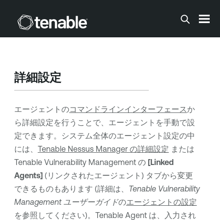
メインコンテンツに移動する
詳細設定
エージェントの
コマンドラインインターフェース
か
ら詳細設定を行うことで、エージェントを手動で設
定できます。システム全体のエージェント設定の中
には、
Tenable Nessus Manager の詳細設定
または
Tenable Vulnerability Management
の
[Linked
Agents]
(リンクされたエージェント) タブから変更
できるものもあります (詳細は、
Tenable Vulnerability
Management
ユーザーガイド
の
エージェントの設定
を参照してください)。
Tenable Agent
は、入力され