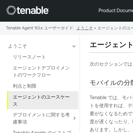
Product Docum
Tenable Agent 11.0.x ユーザーガイド
:
ようこそ
>
エージェントのユ
エージェン
ようこそ
リリースノート
次のセクションでは
エージェントデプロイメン
トのワークフロー
モバイルの分
利点と制限
エージェントのユースケー
Tenable
では、モバ
ス
トを使用すれば、デ
要がなくなるためです
デプロイメントに関する考
度が遅くなったり、
慮事項
あります。しかし、
Tenable Agents のベストプ