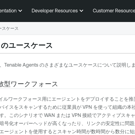
メインコンテンツに移動する
entation
Developer Resources
Customer Resourc
ースケース
トのユースケース
、
Tenable Agents
のさまざまなユースケースについて説明し
散型ワークフォース
イルワークフォース用にエージェントをデプロイすることを推
バイスをスキャンするために従業員が VPN を使って組織の本
。このシナリオで WAN または VPN 接続でアクティブス
暗号化オーバーヘッドが高くなったり、リンクの安定性に問題
エージェントを使用するとスキャン時間が数時間から数分に短