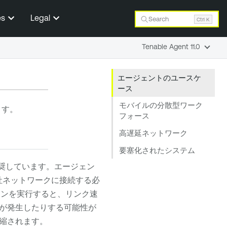
es
Legal
Search
Ctrl K
Tenable Agent 11.0
エージェントのユースケ
ース
モバイルの分散型ワーク
ます。
フォース
高遅延ネットワーク
要塞化されたシステム
奨しています。エージェン
社ネットワークに接続する必
キャンを実行すると、リンク速
が発生したりする可能性が
縮されます。