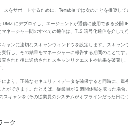
ースをサポートするために、
Tenable
では次のことを推奨して
 DMZ にデプロイし、エージェントが通信に使用できる公開 I
とマネージャー間のすべての通信は、TLS 暗号化通信を介して
スキャンに適切なスキャンウィンドウを設定します。スキャン
を実行し、その結果をマネージャーに報告する期間のことです
破棄された後に送信されたスキャンリクエストや結果を破棄し
す。
チにより、正確なセキュリティデータを確保すると同時に、重
ことができます。たとえば、従業員が 2 週間休暇を取った場合
回分のスキャンを (その従業員のシステムがオフラインだった日につき
ワーク