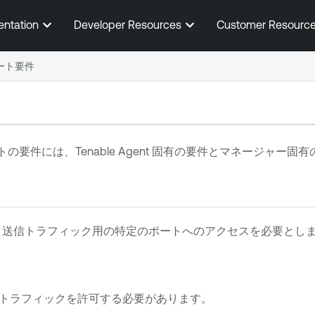
メインコンテンツに移動する
entation
Developer Resources
Customer Resourc
ート要件
トの要件には、
Tenable Agent
固有の要件とマネージャー固有
送信トラフィック用の特定のポートへのアクセスを必要とし
トラフィックを許可する必要があります。