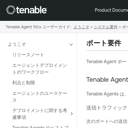
Product Docum
Tenable Agent 11.0.x ユーザーガイド
:
ようこそ
>
システム要件
>
ポ
ポート要件
ようこそ
リリースノート
Tenable Agent
ポー
エージェントデプロイメン
トのワークフロー
Tenable Agent
利点と制限
エージェントのユースケー
Tenable Agents
は、
ス
送信トラフィック
デプロイメントに関する考
慮事項
次のポートへの送信
Tenable Agents のベストプ