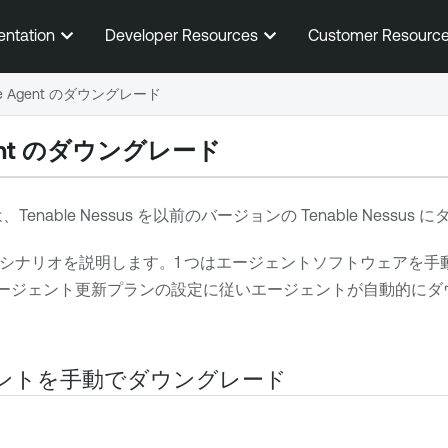
メインコンテンツに移動する
entation
Developer Resources
Customer Resourc
ble Agent のダウングレード
nt
のダウングレード
は、
Tenable Nessus
を以前のバージョンの
Tenable Nessus
にダ
つのシナリオを説明します。1 つはエージェントソフトウェアを
はエージェント更新プランの設定に従いエージェントが自動的に
ジェントを手動でダウングレード