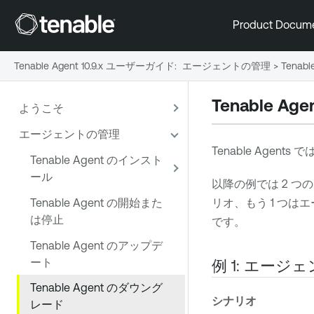
Product Docum
Tenable Agent 10.9.x ユーザーガイド
:
エージェントの管理
>
Tena
Tenable Age
ようこそ
エージェントの管理
Tenable Agents
で
Tenable Agent のインスト
ール
以降の例では 2 
Tenable Agent の開始また
リオ、もう 1 つ
は停止
です。
Tenable Agent のアップデ
ート
例 1: エー
Tenable Agent のダウング
シナリオ
レード