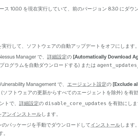
ス 10.0.0 を現在実行していて、前のバージョン 8.3.0 に
を実行して、ソフトウェアの自動アップデートをオフにします
 Nessus Manager
で、
詳細設定
の
[Automatically Download A
プログラムを自動ダウンロードする) または
agent_updates
Vulnerability Management
で、
エージェント設定
の
[Exclude a
(ソフトウェアの更新からすべてのエージェントを除外) を有
ントで、
詳細設定
の
disable_core_updates
を有効にしま
を
アンインストール
します。
ンのパッケージを手動でダウンロードして
インストール
します
です。