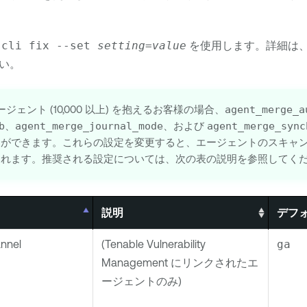
scli fix --set
setting
=
value
を使用します。詳細は
い。
ジェント (10,000 以上) を抱えるお客様の場合、
agent_merge_a
b
、
agent_merge_journal_mode
、および
agent_merge_sync
とができます。これらの設定を変更すると、エージェントのスキャ
されます。推奨される設定については、次の表の説明を参照してく
説明
デフ
nnel
(
Tenable Vulnerability
ga
Management
にリンクされたエ
ージェントのみ)