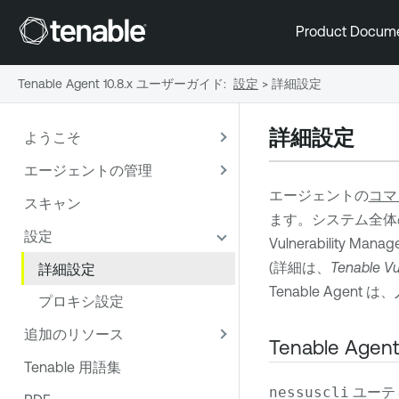
Product Docum
Tenable Agent 10.8.x ユーザーガイド
:
設定
>
詳細設定
詳細設定
ようこそ
エージェントの管理
エージェントの
コマ
スキャン
ます。システム全体
設定
Vulnerability Mana
(詳細は、
Tenable Vu
詳細設定
Tenable Agent
は、
プロキシ設定
追加のリソース
Tenable Agent
Tenable 用語集
nessuscli
ユーテ