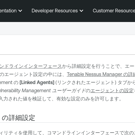
メインコンテンツに移動する
entation
Developer Resources
Customer Resourc
ンドラインインターフェース
から詳細設定を行うことで、エー
のエージェント設定の中には、
Tenable Nessus Manager 
gement
の
[Linked Agents]
(リンクされたエージェント) タブ
lnerability Management
ユーザーガイド
の
エージェントの設定
入力された値を検証して、有効な設定のみを許可します。
の詳細設定
ィリティを使用して、コマンドラインインターフェースで次の