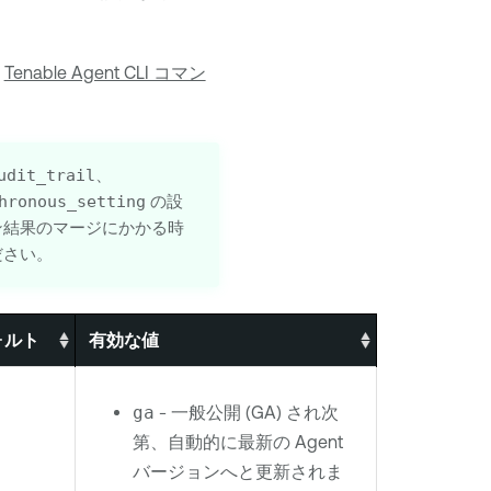
、
Tenable Agent CLI コマン
udit_trail
、
hronous_setting
の設
ン結果のマージにかかる時
ださい。
ォルト
有効な値
ga
- 一般公開 (GA) され次
第、自動的に最新の
Agent
バージョンへと更新されま