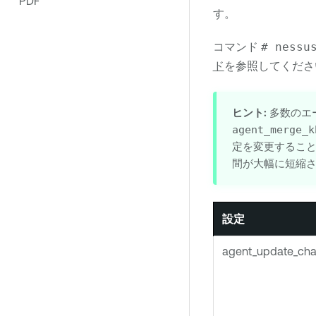
PDF
す。
コマンド
# nessu
ド
を参照してくださ
ヒント:
多数のエー
agent_merge_k
定を変更するこ
間が大幅に短縮
設定
agent_update_cha