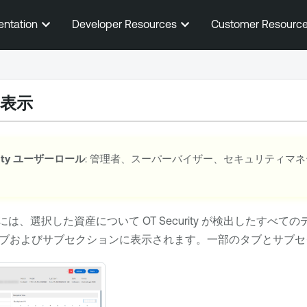
メインコンテンツに移動する
entation
Developer Resources
Customer Resourc
表示
ty
ユーザーロール
: 管理者、スーパーバイザー、セキュリティマ
用
には、選択した資産について
OT Security
が検出したすべての
ブおよびサブセクションに表示されます。一部のタブとサブセ