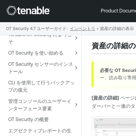
Product Docum
OT Security 4.7 ユーザーガイド
:
インベントリ
>
資産の詳細の表示
Tenable OT Security にようこ
そ
資産の詳細の
OT Security を使い始める
OT Security センサーのインス
必要な
OT Securi
トール
ー、読み取り専
CLI を使用して行うバックアッ
プの復元
[資産の詳細]
ページ
管理コンソールのユーザーイ
ダーバーと一連のタ
ンターフェース要素
OT Security の概要
エグゼクティブレポートの生