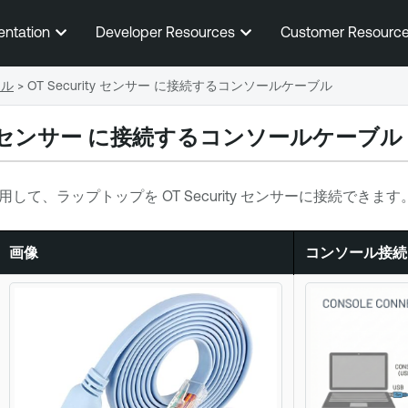
メインコンテンツに移動する
entation
Developer Resources
Customer Resourc
ール
>
OT Security センサー に接続するコンソールケーブル
ty センサー
に接続するコンソールケーブル
用して、ラップトップを
OT Security センサー
に接続できます
画像
コンソール接続