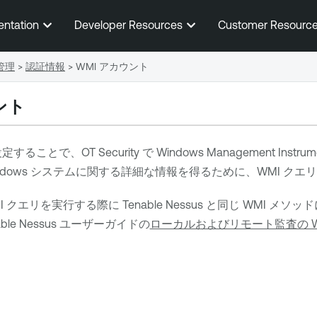
メインコンテンツに移動する
entation
Developer Resources
Customer Resourc
管理
>
認証情報
>
WMI アカウント
ント
設定することで、
OT Security
で Windows Management In
ndows システムに関する詳細な情報を得るために、WMI ク
I クエリを実行する際に
Tenable Nessus
と同じ WMI メソッ
ble Nessus
ユーザーガイドの
ローカルおよびリモート監査の W