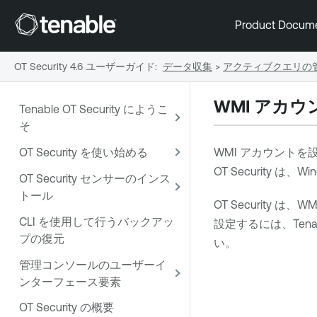
Product Docum
OT Security 4.6 ユーザーガイド
:
データ収集
>
アクティブクエリの
WMI アカウ
Tenable OT Security にようこ
そ
OT Security を使い始める
WMI アカウントを
OT Security
は、Wi
OT Security センサーのインス
トール
OT Security
は、WM
CLI を使用して行うバックアッ
設定するには、
Tena
プの復元
い。
管理コンソールのユーザーイ
ンターフェース要素
OT Security の概要