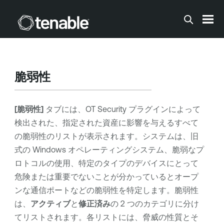
メインコンテンツに移動する
脆弱性
[脆弱性]
タブには、
OT Security
プラグインによって
検出された、指定された資産に影響を与えるすべて
の脆弱性のリストが表示されます。システムは、旧
式の Windows オペレーティングシステム、脆弱なプ
ロトコルの使用、特定のタイプのデバイスにとって
危険または重要でないことが分かっているとオープ
ンな通信ポートなどの脆弱性を特定します。脆弱性
は、
アクティブ
と
修正済み
の 2 つのカテゴリに分け
てリストされます。各リストには、脅威の性質とそ